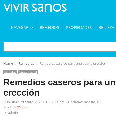
NAVEGAR
REMEDIOS
PROPIEDADES
BELLEZA
BUSCAR
Home
Remedios
Remedios caseros para una buena erección
Remedios
Uncategorized
Remedios caseros para un
erección
Published:
febrero 2, 2019
12:37 pm
Updated: agosto 18,
2021
5:31 pm
Author
admin