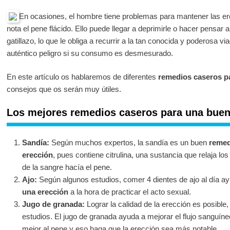
En ocasiones, el hombre tiene problemas para mantener las ere
nota el pene flácido. Ello puede llegar a deprimirle o hacer pensar 
gatillazo, lo que le obliga a recurrir a la tan conocida y poderosa v
auténtico peligro si su consumo es desmesurado.
En este artículo os hablaremos de diferentes
remedios caseros p
consejos que os serán muy útiles.
Los mejores remedios caseros para una buen
Sandía:
Según muchos expertos, la sandía es un buen
remed
erección
, pues contiene citrulina, una sustancia que relaja l
de la sangre hacía el pene.
Ajo:
Según algunos estudios, comer 4 dientes de ajo al día 
una erección
a la hora de practicar el acto sexual.
Jugo de granada:
Lograr la calidad de la erección es posibl
estudios. El jugo de granada ayuda a mejorar el flujo sanguíne
mejor al pene y eso haga que la erección sea más notable.