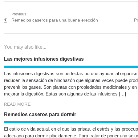
Navegación
Previous
Previous
N
Remedios caseros para una buena erección
P
de
post:
po
entradas
You may also like...
Las mejores infusiones digestivas
Las infusiones digestivas son perfectas porque ayudan al organismo
reducen la sensación de hinchazón que algunas veces puede prod
prevenir los gases. Son plantas con propiedades medicinales y en 
mejorar la digestión. Estas son algunas de las infusiones […]
READ MORE
Remedios caseros para dormir
El estilo de vida actual, en el que las prisas, el estrés y las preo
adecuado para dormir plácidamente. Para tratar de poner una solu