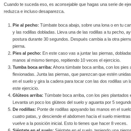
Cuando te suceda eso, es aconsejable que hagas una serie de ejerc
reduzca e incluso desaparezca.
Pie al pecho:
Túmbate boca abajo, sobre una lona o en tu cam
y las rodillas dobladas. Lleva una de las rodillas a tu pecho,
postura durante 30 segundos. Después cambia a la otra piern
pierna.
Pies al pecho:
En este caso vas a juntar las piernas, doblada
manos al mismo tiempo, repitiendo 10 veces el ejercicio.
Tumba boca arriba:
Ahora túmbate boca arriba, con los pies a
flexionadas. Junta las piernas, que parezcan que estén unid
en el suelo y gira la cadera para tocar con las dos rodillas un 
este ejercicio.
Glúteos arriba:
Túmbate boca arriba, con los pies plantados en
Levanta un poco los glúteos del suelo y aguanta por 5 segund
De rodillas:
Ponte de rodillas apoyando las manos en el suelo,
cuatro patas, y desciende el abdomen hacía el suelo mientra
vuelve a la posición inicial. Esto lo tienes que hacer 8 veces.
Siéntate en el suelo:
Siéntate en el suelo, teniendo una pierna