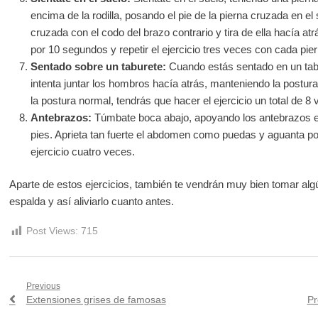
encima de la rodilla, posando el pie de la pierna cruzada en el s
cruzada con el codo del brazo contrario y tira de ella hacía at
por 10 segundos y repetir el ejercicio tres veces con cada pier
Sentado sobre un taburete:
Cuando estás sentado en un tabu
intenta juntar los hombros hacía atrás, manteniendo la postur
la postura normal, tendrás que hacer el ejercicio un total de 8 
Antebrazos:
Túmbate boca abajo, apoyando los antebrazos en 
pies. Aprieta tan fuerte el abdomen como puedas y aguanta po
ejercicio cuatro veces.
Aparte de estos ejercicios, también te vendrán muy bien tomar alg
espalda y así aliviarlo cuanto antes.
Post Views:
715
Navegación
Previous
Previous
Ne
Extensiones grises de famosas
Pr
post:
po