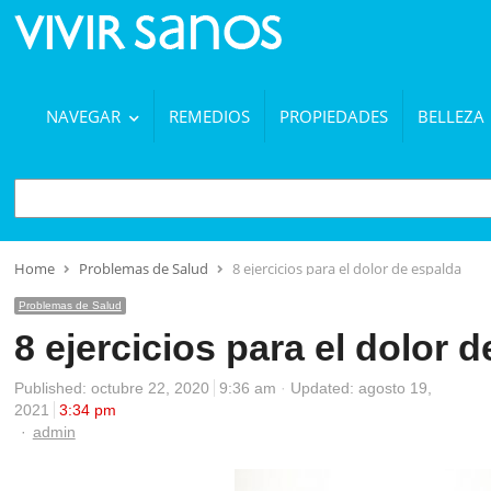
NAVEGAR
REMEDIOS
PROPIEDADES
BELLEZA
BUSCAR
Home
Problemas de Salud
8 ejercicios para el dolor de espalda
Problemas de Salud
8 ejercicios para el dolor 
Published:
octubre 22, 2020
9:36 am
Updated: agosto 19,
2021
3:34 pm
Author
admin