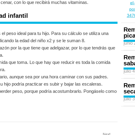
 cenar, con lo que recibirá muchas vitaminas.
d infantil
Rem
l peso ideal para tu hijo. Para su cálculo se utiliza una
pic
icando la edad del niño x2 y se le suman 8.
junio
azón por la que tiene que adelgazar, por lo que tendrás que
a.
Rem
mida que toma. Lo que hay que reducir es toda la comida
sab
ra.
julio 
iario, aunque sea por una hora caminar con sus padres.
su hijo podría practicar es subir y bajar las escaleras.
Rem
sec
erder peso, porque podría acostumbrarlo. Pongáselo como
julio 
Next