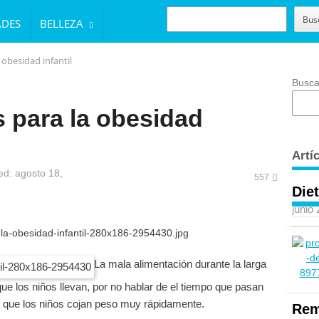
BUSCAR
Bus
ADES
BELLEZA
obesidad infantil
Busca
 para la obesidad
Artí
d: agosto 18,
557
Diet
junio
La mala alimentación durante la larga
ue los niños llevan, por no hablar de el tiempo que pasan
en que los niños cojan peso muy rápidamente.
Rem