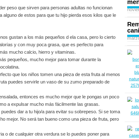
men
der peso que sirven para personas adultas no funcionan
novie
a alguno de estos para que tu hijo pierda esos kilos que le
Rem
can
os gustan a los más pequeños d ela casa, pero lo cierto
marzo
lorías y con muy poca grasa, que es perfecto para
más mucho calcio, hierro y vitaminas.
 más pequeños, mucho mejor para tomar durante la
ocolatina.
fecto que los niños tomen una pieza de esta fruta al menos
 fruta puedes servirle un vaso de su zumo preparado de
na ensalada, entonces es mucho mejor que le pongas un poco
smo a expulsar mucho más fácilmente las grasas.
 puedes dar a tu hijo/a para evitar su sobrepeso. Si se toma
o mejor. No será tan bueno como una pieza de fruta, pero
ia o de cualquier otra verdura se lo puedes poner para