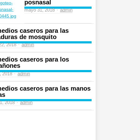
posnasal
Author
mayo 31, 2018
admin
edios caseros para las
aduras de mosquito
Author
 22, 2018
admin
edios caseros para los
añones
Author
4, 2018
admin
edios caseros para las manos
as
Author
31, 2018
admin