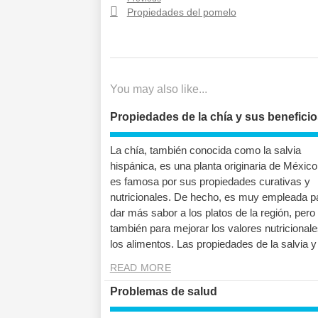
Navegación
Previous
Propiedades del pomelo
de
post:
entradas
You may also like...
Propiedades de la chía y sus benefici
La chía, también conocida como la salvia
hispánica, es una planta originaria de Méxic
es famosa por sus propiedades curativas y
nutricionales. De hecho, es muy empleada p
dar más sabor a los platos de la región, pero
también para mejorar los valores nutricional
los alimentos. Las propiedades de la salvia y
READ MORE
Problemas de salud