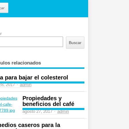
car
r
Buscar
culos relacionados
a para bajar el colesterol
Author
 28, 2017
admin
Propiedades y
beneficios del café
Author
agosto 27, 2017
admin
edios caseros para la