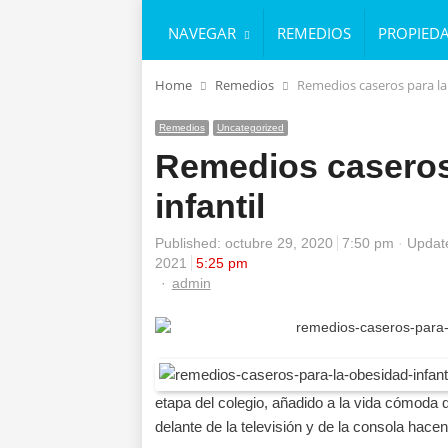
NAVEGAR
REMEDIOS
PROPIED
Home
Remedios
Remedios caseros para la 
Remedios
Uncategorized
Remedios caseros
infantil
Published:
octubre 29, 2020
7:50 pm
Update
2021
5:25 pm
Author
admin
etapa del colegio, añadido a la vida cómoda q
delante de la televisión y de la consola hac