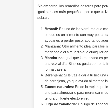
Sin embargo, los remedios caseros para per
igual para los más pequeños, por lo que utiliz
sobran.
Brócoli:
Es una de las verduras que men
es que es un alimento con muy pocas ca
ayudarles a perder peso, aportando ade
Manzana:
Otro alimento ideal para los
merienda o el almuerzo que cualquier ch
Mandarina:
Igual que la manzana es per
una vez al día. Sino les gusta comer la
forma casera.
Berenjena:
Si le vas a dar a tu hijo u
de berenjena, ya que ayuda al metaboli
Zumos naturales:
Es de lo mejor que le
uno para almorzar o para merendar much
tendrá un fuerte efecto en él.
Jugo de zanahoria:
Un jugo de zanahor