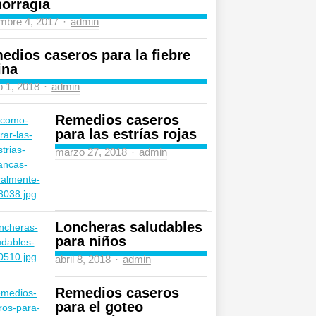
orragia
Author
mbre 4, 2017
admin
edios caseros para la fiebre
ina
Author
 1, 2018
admin
Remedios caseros
para las estrías rojas
Author
marzo 27, 2018
admin
Loncheras saludables
para niños
Author
abril 8, 2018
admin
Remedios caseros
para el goteo