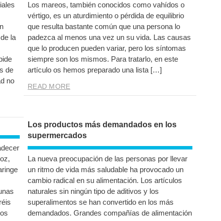
iales
Los mareos, también conocidos como vahídos o
vértigo, es un aturdimiento o pérdida de equilibrio
on
que resulta bastante común que una persona lo
de la
padezca al menos una vez un su vida. Las causas
que lo producen pueden variar, pero los síntomas
pide
siempre son los mismos. Para tratarlo, en este
s de
artículo os hemos preparado una lista […]
ad no
READ MORE
Los productos más demandados en los
supermercados
adecer
voz,
La nueva preocupación de las personas por llevar
aringe
un ritmo de vida más saludable ha provocado un
cambio radical en su alimentación. Los artículos
gunas
naturales sin ningún tipo de aditivos y los
réis
superalimentos se han convertido en los más
tos
demandados. Grandes compañías de alimentación